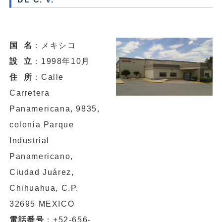
国 名
：メキシコ
設 立
：1998年10月
住 所
：Calle
Carretera
Panamericana, 9835,
colonia Parque
Industrial
Panamericano,
Ciudad Juárez,
Chihuahua, C.P.
32695 MEXICO
電話番号
：+52-656-