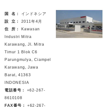
国 名：
インドネシア
設 立：
2011年4月
住 所：
Kawasan
Industri Mitra
Karawang, Jl. Mitra
Timur 1 Blok C6
Parungmulya, Ciampel
Karawang, Jawa
Barat, 41363
INDONESIA
電話番号：
+62-267-
8610108
FAX番号：
+62-267-