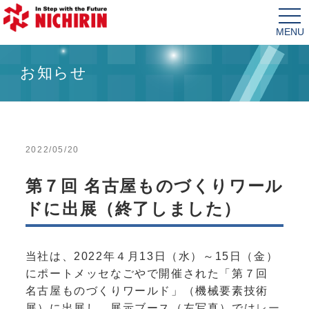
tog
nav
お知らせ
2022/05/20
第７回 名古屋ものづくりワール
ドに出展（終了しました）
当社は、2022年４月13日（水）～15日（金）
にポートメッセなごやで開催された「第７回
名古屋ものづくりワールド」（機械要素技術
展）に出展し、展示ブース（左写真）では
レー