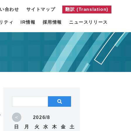
い合わせ
サイトマップ
翻訳 (Translation)
リティ
IR情報
採用情報
ニュースリリース
<
2026/8
日
月
火
水
木
金
土