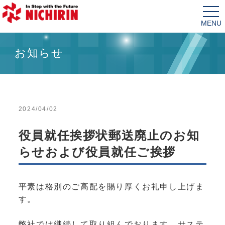
tog
nav
お知らせ
2024/04/02
役員就任挨拶状郵送廃止のお知
らせおよび役員就任ご挨拶
平素は格別のご高配を賜り厚くお礼申し上げま
す。
弊社では継続して取り組んでおります、サステ