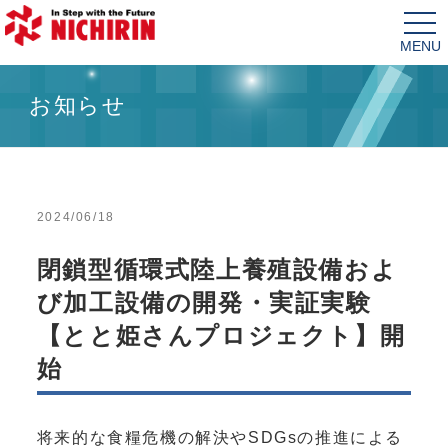
tog
nav
お知らせ
2024/06/18
閉鎖型循環式陸上養殖設備およ
び加工設備の開発・実証実験
【とと姫さんプロジェクト】開
始
将来的な食糧危機の解決やSDGsの推進による