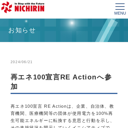
tog
nav
お知らせ
2024/06/21
再エネ100宣言RE Actionへ参
加
再エネ100宣言 RE Actionは、企業、自治体、教
育機関、医療機関等の団体が使用電力を100%再
生可能エネルギーに転換する意思と行動を示し、
その進捗状況を開示していくイニシアティブで