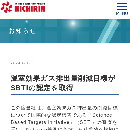
tog
nav
お知らせ
2024/08/29
温室効果ガス排出量削減目標が
SBTiの認定を取得
この度当社は、温室効果ガス排出量の削減目標
について国際的な認定機関である「Science
Based Targets initiative」（SBTi）の審査を
受け、Net-zero基準に合致した科学的な根拠に