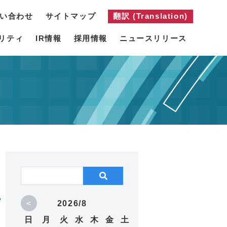
い合わせ
サイトマップ
翻訳 (Translation)
リティ
IR情報
採用情報
ニュースリリース
<
2026/8
日
月
火
水
木
金
土