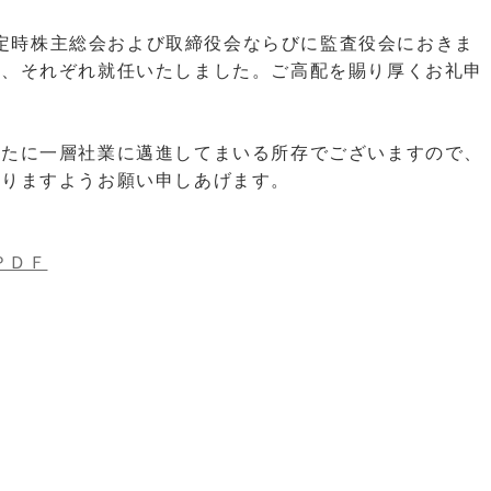
弊社定時株主総会および取締役会ならびに監査役会におきま
れ、それぞれ就任いたしました。ご高配を賜り厚くお礼申
新たに一層社業に邁進してまいる所存でございますので、
賜りますようお願い申しあげます。
ＰＤＦ