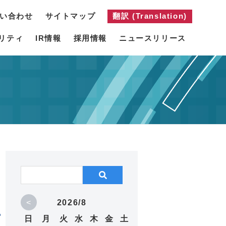
い合わせ
サイトマップ
翻訳 (Translation)
リティ
IR情報
採用情報
ニュースリリース
<
2026/8
日
月
火
水
木
金
土