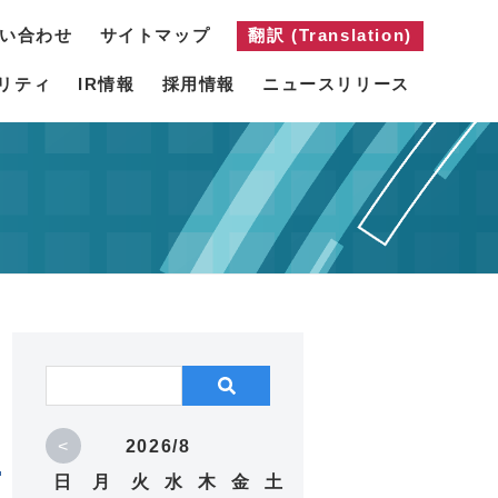
い合わせ
サイトマップ
翻訳 (Translation)
リティ
IR情報
採用情報
ニュースリリース
<
2026/8
日
月
火
水
木
金
土