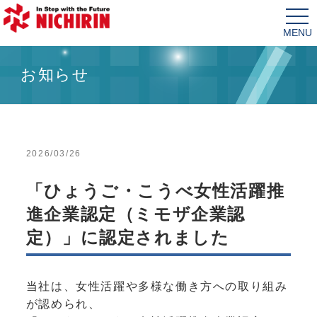
tog
nav
お知らせ
2026/03/26
「ひょうご・こうべ女性活躍推
進企業認定（ミモザ企業認
定）」に認定されました
当社は、女性活躍や多様な働き方への取り組み
が認められ、